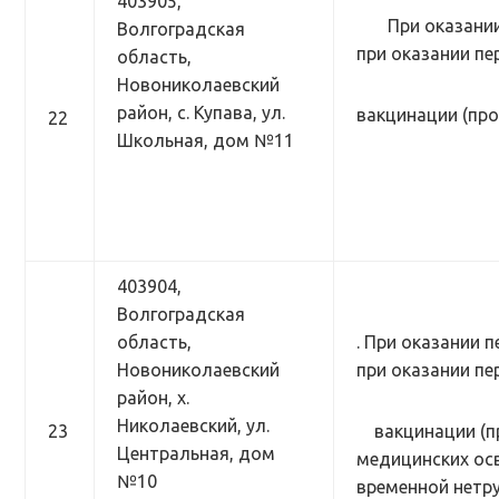
403905,
При оказании п
Волгоградская
при оказании п
область,
Новониколаевский
район, с. Купава, ул.
вакцинации (пр
22
Школьная, дом №11
403904,
Волгоградская
область,
. При оказании 
Новониколаевский
при оказании п
район, х.
Николаевский, ул.
23
вакцинации (п
Центральная, дом
медицинских осв
№10
временной нетр