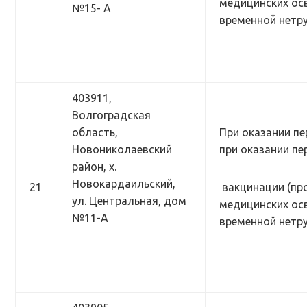
медицинских осв
№15- А
временной нетр
403911,
Волгоградская
область,
При оказании пе
Новониколаевский
при оказании п
район, х.
Новокардаильский,
21
вакцинации (пр
ул. Центральная, дом
медицинских осв
№11-А
временной нетр