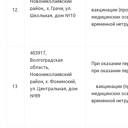
Новониколаевский
район,, х. Грачи, ул.
12.
вакцинации (про
Школьная, дом №10
медицинских осв
временной нетр
403917,
Волгоградская
При оказании пе
область,
при оказании п
Новониколаевский
район, х. Фоминский,
13
вакцинации (п
ул. Центральная, дом
медицинских осв
№89
временной нетр