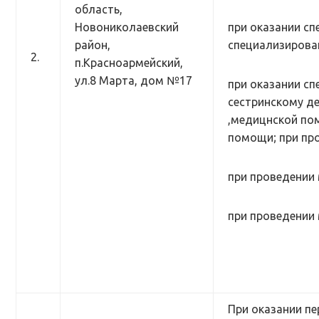
область,
Новониколаевский
при оказании сп
район,
специализирован
2.
п.Красноармейский,
ул.8 Марта, дом №17
при оказании с
сестринскому де
,медицнской по
помощи; при про
при проведении
при проведении 
При оказании пе