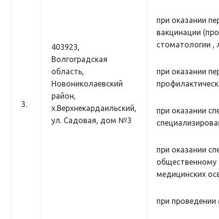
при оказании п
вакцинации (пр
стоматологии , 
403923,
Волгоградская
область,
при оказании п
Новониколаевский
профилактическ
район,
3.
х.Верхнекардаильский,
при оказании сп
ул. Садовая, дом №3
специализирован
при оказании с
общественному з
медицинских осв
при проведении 