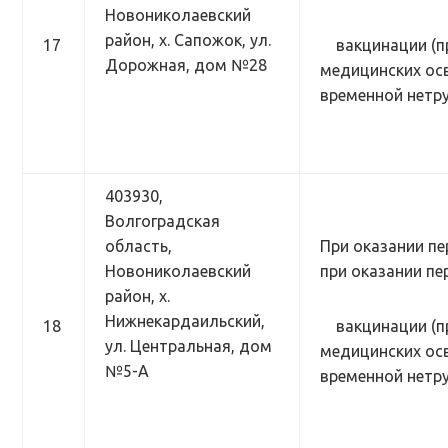
Новониколаевский
район, х. Сапожок, ул.
17
вакцинации (п
Дорожная, дом №28
медицинских осв
временной нетр
403930,
Волгоградская
область,
При оказании пе
Новониколаевский
при оказании п
район, х.
Нижнекардаильский,
18
вакцинации (п
ул. Центральная, дом
медицинских осв
№5-А
временной нетр