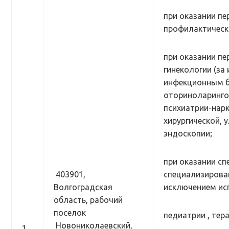
при оказании п
профилактическ
при оказании п
гинекологии (з
инфекционным б
оториноларинго
психиатрии-нарк
хирургической, 
эндоскопии;
при оказании сп
403901,
специализирован
Волгоградская
исключением ис
область, рабочий
поселок
педиатрии , тер
Новониколаевский,
1.