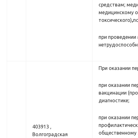
средствам; мед
медицинскому о
токсического)
,
п
при проведении 
нетрудоспособн
При оказании пе
при оказании п
вакцинации (пр
диагностике;
при оказании п
профилактическ
403913 ,
общественному 
Волгоградская