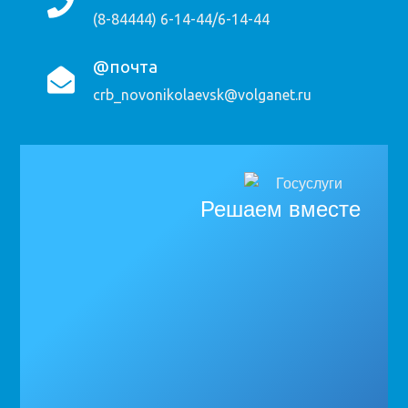
(8-84444) 6-14-44/6-14-44
@почта
crb_novonikolaevsk@volganet.ru
Решаем вместе