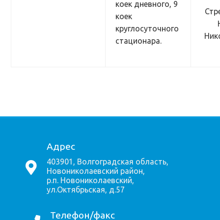
коек дневного, 9
Стр
коек
круглосуточного
Ник
стационара.
Адрес
403901, Волгоградская область,
Новониколаевский район,
р.п. Новониколаевский,
ул.Октябрьская, д.57
Телефон/факс