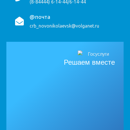
(8-84444) 6-14-44/6-14-44
@почта
crb_novonikolaevsk@volganet.ru
Решаем вместе