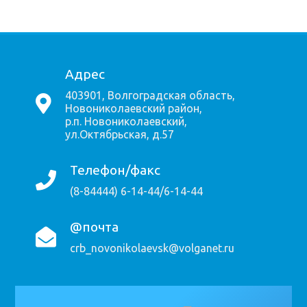
Адрес
403901, Волгоградская область,
Новониколаевский район,
р.п. Новониколаевский,
ул.Октябрьская, д.57
Телефон/факс
(8-84444) 6-14-44/6-14-44
@почта
crb_novonikolaevsk@volganet.ru