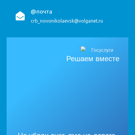
@почта
crb_novonikolaevsk@volganet.ru
Решаем вместе