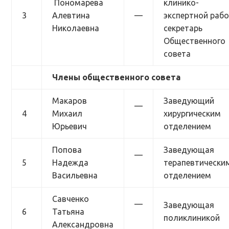
Пономарева
клинико-
3
Алевтина
—
экспертной рабо
Николаевна
секретарь
Общественного
совета
Члены общественного совета
Макаров
Заведующий
—
4
Михаил
хирургическим
Юрьевич
отделением
Попова
Заведующая
—
5
Надежда
терапевтически
Васильевна
отделением
Савченко
—
Заведующая
6
Татьяна
поликлиникой
Александровна