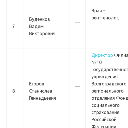
Врач –
рентгенолог,
Буденков
—
7
Вадим
Викторович
Директор
Фили
№10
Государственно
учреждения
Егоров
Волгоградского
—
8
Станислав
регионального
Геннадьевич
отделения Фон
социального
страхования
Российской
Федерации