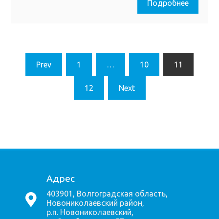
Подробнее
Пагинация
Prev
1
…
10
11
записей
12
Next
Адрес
403901, Волгоградская область,
Новониколаевский район,
р.п. Новониколаевский,