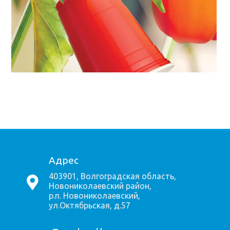
Адрес
403901, Волгоградская область,
Новониколаевский район,
р.п. Новониколаевский,
ул.Октябрьская, д.57