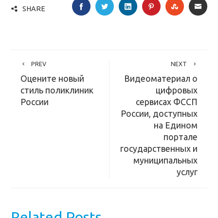
FACEBOOK
TWITTER
LINKEDIN
PINTEREST
STUMBLE
EMA
SHARE
PREV
NEXT
Оцените новый
Видеоматериал о
стиль поликлиник
цифровых
России
сервисах ФССП
России, доступных
на Едином
портале
государственных и
муниципальных
услуг
Related Posts