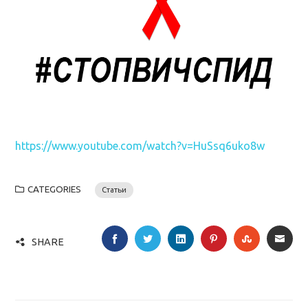
https://www.youtube.com/watch?v=HuSsq6uko8w
CATEGORIES
Статьи
FACEBOOK
TWITTER
LINKEDIN
PINTEREST
STUMBLE
EMA
SHARE