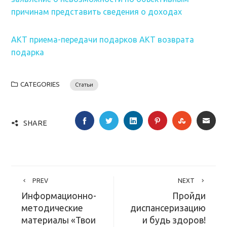
причинам представить сведения о доходах
АКТ приема-передачи подарков
АКТ возврата
подарка
CATEGORIES
Статьи
FACEBOOK
TWITTER
LINKEDIN
PINTEREST
STUMBLE
EMA
SHARE
PREV
NEXT
Информационно-
Пройди
методические
диспансеризацию
материалы «Твои
и будь здоров!