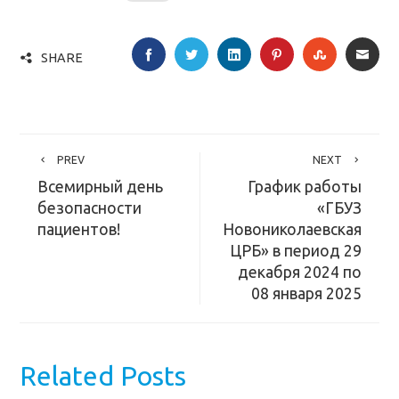
FACEBOOK
TWITTER
LINKEDIN
PINTEREST
STUMBLE
EMA
SHARE
PREV
NEXT
Всемирный день
График работы
безопасности
«ГБУЗ
пациентов!
Новониколаевская
ЦРБ» в период 29
декабря 2024 по
08 января 2025
Related Posts