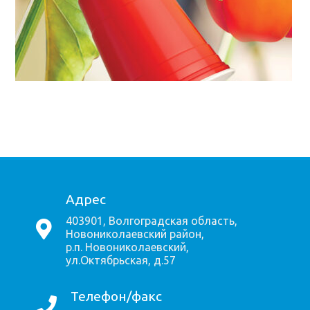
Адрес
403901, Волгоградская область,
Новониколаевский район,
р.п. Новониколаевский,
ул.Октябрьская, д.57
Телефон/факс