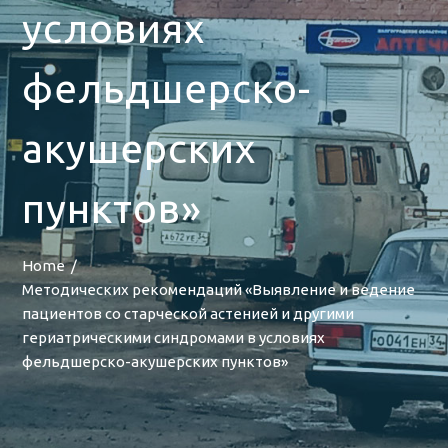
условиях
фельдшерско-
акушерских
пунктов»
Home
Методических рекомендаций «Выявление и ведение
пациентов со старческой астенией и другими
гериатрическими синдромами в условиях
фельдшерско-акушерских пунктов»